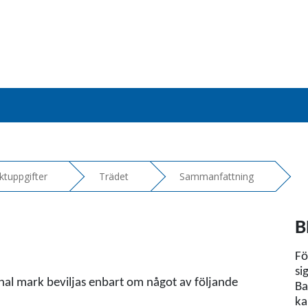
ktuppgifter
Trädet
Sammanfattning
B
Fö
si
l mark beviljas enbart om något av följande
Ba
ka