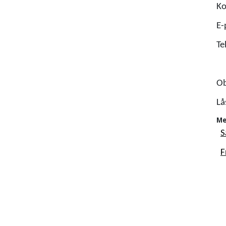
Ko
E-
Te
Ob
Lå
Me
S
F